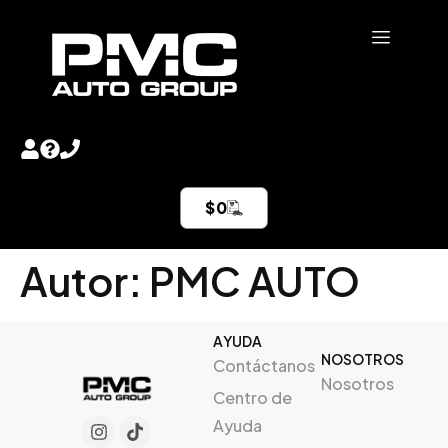
$
0
Autor:
PMC AUTO
AYUDA
NOSOTROS
Contáctanos
Nosotros
Centro de
Ayuda