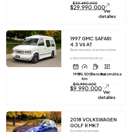
$
30.490.000
$
29.990.000
Ver
detalles
1997 GMC SAFARI
4.3 V6 AT
Buen estado, mantenciones
y documentación al…
1997
86.500
Bencina
Automática
Km
$
10.990.000
$
9.990.000
Ver
detalles
2018 VOLKSWAGEN
GOLF R MK7
Excelente estado,