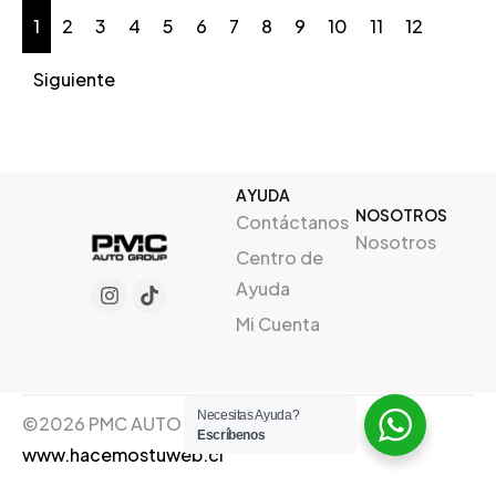
1
2
3
4
5
6
7
8
9
10
11
12
Siguiente
AYUDA
NOSOTROS
Contáctanos
Nosotros
Centro de
Ayuda
Mi Cuenta
Necesitas Ayuda?
©2026 PMC AUTO GROUP, Creado por
Escríbenos
www.hacemostuweb.cl