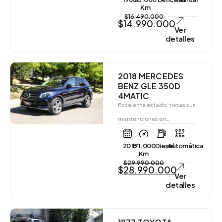
Km
$
16.490.000
$
14.990.000
Ver
detalles
2018 MERCEDES
BENZ GLE 350D
4MATIC
Excelente estado, todas sus
mantenciones en…
2018
171.000
Diesel
Automática
Km
$
29.990.000
$
28.990.000
Ver
detalles