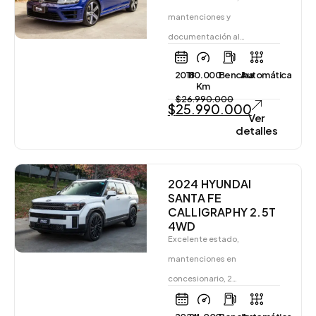
mantenciones y
documentación al…
2018
110.000
Bencina
Automática
Km
$
26.990.000
$
25.990.000
Ver
detalles
2024 HYUNDAI
SANTA FE
CALLIGRAPHY 2.5T
4WD
Excelente estado,
mantenciones en
concesionario, 2…