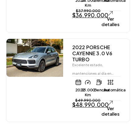
2024
24.000
Bencina
Automática
Km
$
37.990.000
$
36.990.000
Ver
detalles
2022 PORSCHE
CAYENNE 3.0 V6
TURBO
Excelente estado,
mantenciones al día en…
2022
73.000
Bencina
Automática
Km
$
49.990.000
$
48.990.000
Ver
detalles