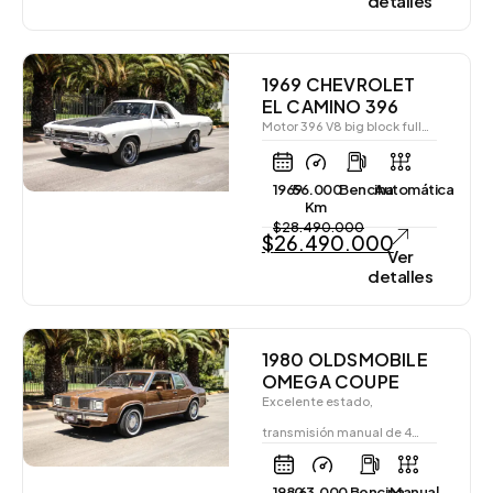
detalles
1969 CHEVROLET
EL CAMINO 396
Motor 396 V8 big block full…
1969
56.000
Bencina
Automática
Km
$
28.490.000
$
26.490.000
Ver
detalles
1980 OLDSMOBILE
OMEGA COUPE
Excelente estado,
transmisión manual de 4…
1980
63.000
Bencina
Manual