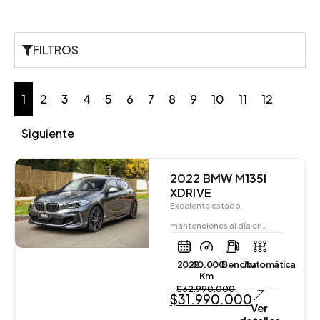
FILTROS
1
2
3
4
5
6
7
8
9
10
11
12
Siguiente
2022 BMW M135I
XDRIVE
Excelente estado,
mantenciones al día en…
2022
40.000
Bencina
Automática
Km
$
32.990.000
$
31.990.000
Ver