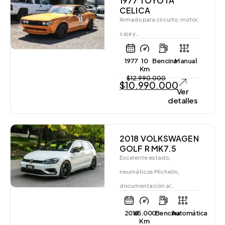
1977 TOYOTA
CELICA
Armado para circuito, motor,
caja y…
1977
10
Bencina
Manual
Km
$
12.990.000
$
10.990.000
Ver
detalles
2018 VOLKSWAGEN
GOLF R MK7.5
Excelente estado,
neumáticos Michelin,
documentación al…
2018
65.000
Bencina
Automática
Km