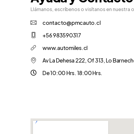
Llámanos, escríbenos o visítanos en nuestra o
contacto@pmcauto.cl
+56 983590317
www.automiles.cl
Av La Dehesa 222, Of 313, Lo Barnech
De 10:00 Hrs. 18:00 Hrs.