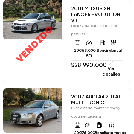
2001 MITSUBISHI
LANCER EVOLUTION
VII
VENDIDO
Look Evo IX, butacas Recaro,
pastillas…
2001
68.000
Bencina
Manual
Km
$
28.990.000
Ver
detalles
2007 AUDI A4 2.0 AT
MULTITRONIC
Buen estado, mantenciones y
documentación al…
2007
176.000
Bencina
Automática