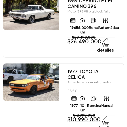
1969 CHEVROLET EL
CAMINO 396
Motor 396 V8 big block full…
1969
56.000
Bencina
Automática
Km
$
28.490.000
$
26.490.000
Ver
detalles
1977 TOYOTA
CELICA
Armado para circuito, motor,
caja y…
1977
10
Bencina
Manual
Km
$
12.990.000
$
10.990.000
Ver