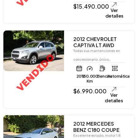
$
15.490.000
Ver
detalles
2012 CHEVROLET
CAPTIVA LT AWD
Todas sus mantenciones en
VENDIDO
concesionario, único…
2012
150.000
Bencina
Automática
Km
$
6.990.000
Ver
detalles
2012 MERCEDES
BENZ C180 COUPE
Excelente estado, motor 1.8