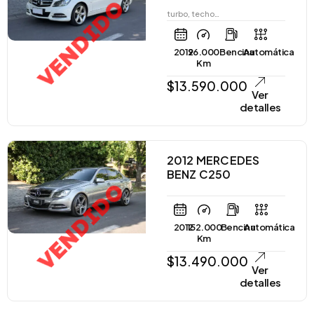
VENDIDO
turbo, techo…
2012
96.000
Bencina
Automática
Km
$
13.590.000
Ver
detalles
2012 MERCEDES
BENZ C250
VENDIDO
2012
152.000
Bencina
Automática
Km
$
13.490.000
Ver
detalles