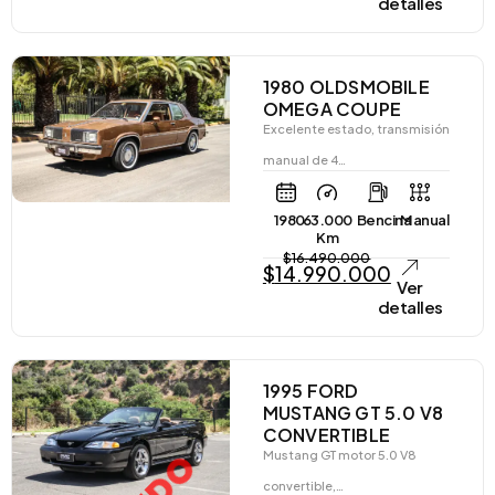
detalles
1980 OLDSMOBILE
OMEGA COUPE
Excelente estado, transmisión
manual de 4…
1980
63.000
Bencina
Manual
Km
$
16.490.000
$
14.990.000
Ver
detalles
1995 FORD
MUSTANG GT 5.0 V8
CONVERTIBLE
Mustang GT motor 5.0 V8
convertible,…