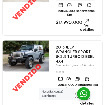
VENDIDO
2013
66.000
Bencina
Manual
Km
$
17.990.000
Ver
detalles
2013 JEEP
WRANGLER SPORT
JK 2.8 TURBO DIESEL
4X4
VENDIDO
Buen estado, motor 2.8 turbo
diesel,…
2013
141.000
Diesel
Automática
Km
Necesitas Ayuda?
$
21.990.000
$
19.990.000
Escríbenos
Ver
detalles