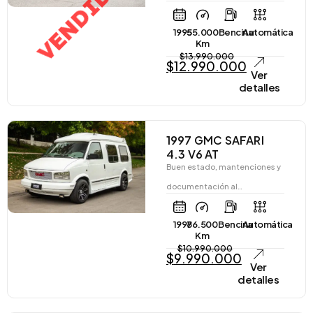
VENDIDO
1995
55.000
Bencina
Automática
Km
$
13.990.000
$
12.990.000
Ver
detalles
1997 GMC SAFARI
4.3 V6 AT
Buen estado, mantenciones y
documentación al…
1997
86.500
Bencina
Automática
Km
$
10.990.000
$
9.990.000
Ver
detalles