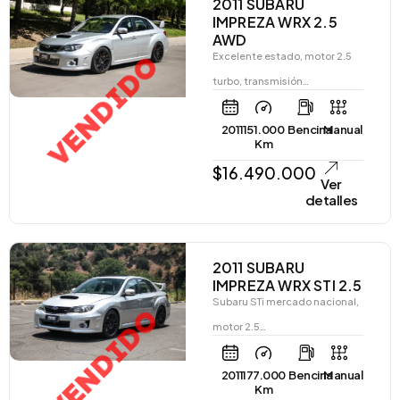
2011 SUBARU
IMPREZA WRX 2.5
AWD
VENDIDO
Excelente estado, motor 2.5
turbo, transmisión…
2011
151.000
Bencina
Manual
Km
$
16.490.000
Ver
detalles
2011 SUBARU
IMPREZA WRX STI 2.5
Subaru STi mercado nacional,
VENDIDO
motor 2.5…
2011
177.000
Bencina
Manual
Km