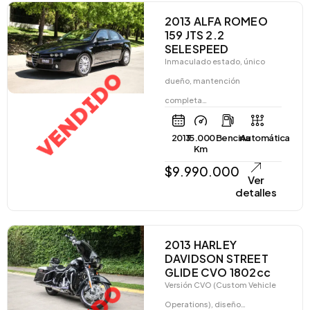
2013 ALFA ROMEO
159 JTS 2.2
SELESPEED
Inmaculado estado, único
VENDIDO
dueño, mantención
completa…
2013
15.000
Bencina
Automática
Km
$
9.990.000
Ver
detalles
2013 HARLEY
DAVIDSON STREET
GLIDE CVO 1802cc
Versión CVO (Custom Vehicle
Operations), diseño…