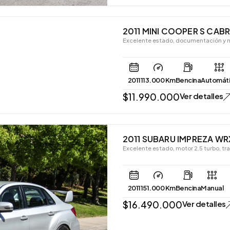
2011 MINI COOPER S CABR
Excelente estado, documentación y 
2011
113.000 Km
Bencina
Automát
$
11.990.000
Ver detalles
2011 SUBARU IMPREZA WR
Excelente estado, motor 2.5 turbo, tr
2011
151.000 Km
Bencina
Manual
$
16.490.000
Ver detalles