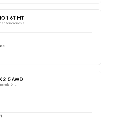
IO 1.6T MT
mantenciones al…
ica
X 2.5 AWD
ansmisión…