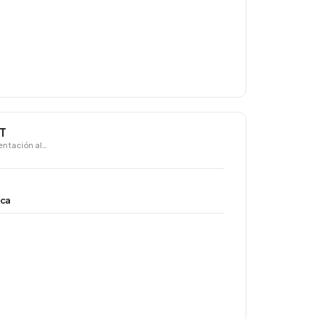
AT
ntación al…
ica