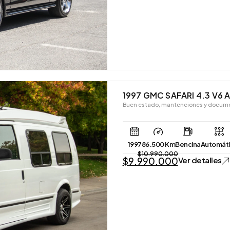
1997 GMC SAFARI 4.3 V6 
Buen estado, mantenciones y docume
1997
86.500 Km
Bencina
Automát
$
10.990.000
$
9.990.000
Ver detalles