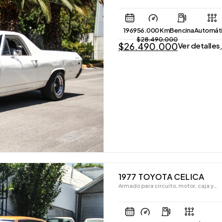
1969
56.000 Km
Bencina
Automát
$
28.490.000
$
26.490.000
Ver detalles
1977 TOYOTA CELICA
Armado para circuito, motor, caja y…