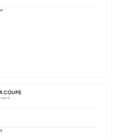
A COUPE
l de 4…