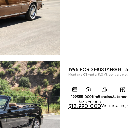
1995 FORD MUSTANG GT 
Mustang GT motor 5.0 V8 convertible,
1995
55.000 Km
Bencina
Automát
$
13.990.000
$
12.990.000
Ver detalles