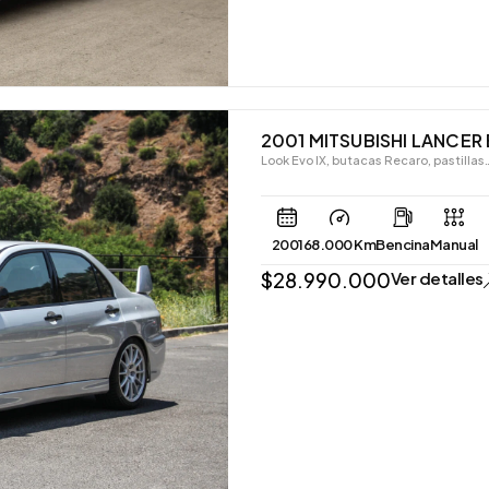
2001 MITSUBISHI LANCER 
Look Evo IX, butacas Recaro, pastillas
2001
68.000 Km
Bencina
Manual
$
28.990.000
Ver detalles