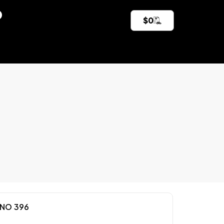
$
0
INO 396