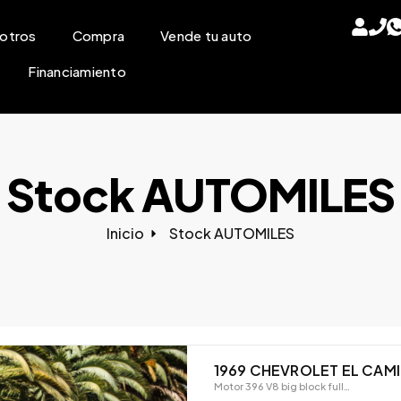
otros
Compra
Vende tu auto
Financiamiento
Stock AUTOMILES
Inicio
Stock AUTOMILES​
1969 CHEVROLET EL CAM
Motor 396 V8 big block full…