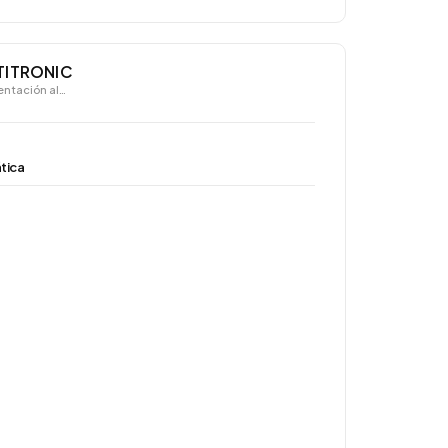
TITRONIC
ntación al…
tica