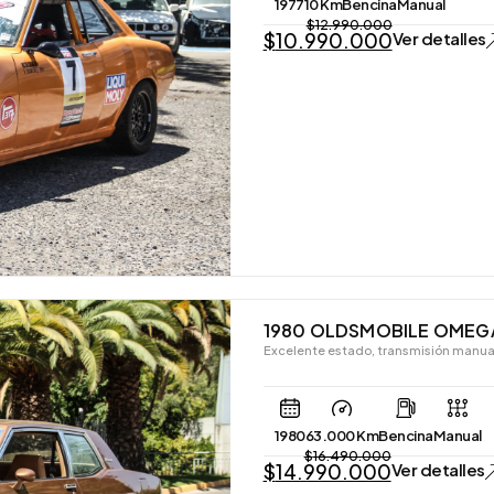
1977
10 Km
Bencina
Manual
$
12.990.000
$
10.990.000
Ver detalles
1980 OLDSMOBILE OMEG
Excelente estado, transmisión manua
1980
63.000 Km
Bencina
Manual
$
16.490.000
$
14.990.000
Ver detalles