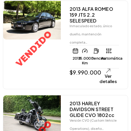
2013 ALFA ROMEO
159 JTS 2.2
SELESPEED
Inmaculado estado, único
VENDIDO
dueño, mantención
completa…
2013
15.000
Bencina
Automática
Km
$
9.990.000
Ver
detalles
2013 HARLEY
DAVIDSON STREET
GLIDE CVO 1802cc
Versión CVO (Custom Vehicle
Operations), diseño…