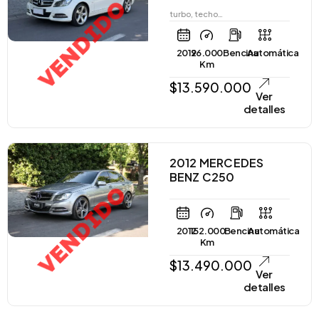
VENDIDO
turbo, techo…
2012
96.000
Bencina
Automática
Km
$
13.590.000
Ver
detalles
2012 MERCEDES
BENZ C250
VENDIDO
2012
152.000
Bencina
Automática
Km
$
13.490.000
Ver
detalles