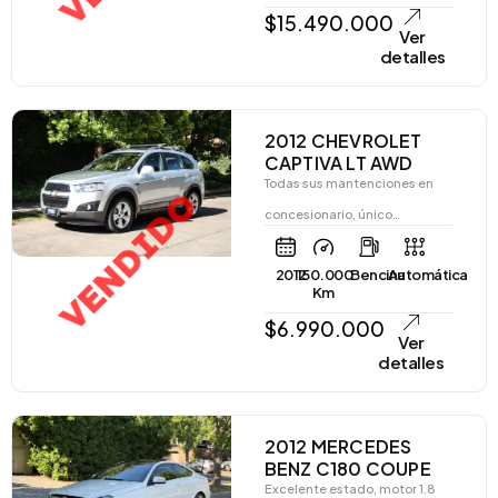
$
15.490.000
Ver
detalles
2012 CHEVROLET
CAPTIVA LT AWD
Todas sus mantenciones en
VENDIDO
concesionario, único…
2012
150.000
Bencina
Automática
Km
$
6.990.000
Ver
detalles
2012 MERCEDES
BENZ C180 COUPE
Excelente estado, motor 1.8