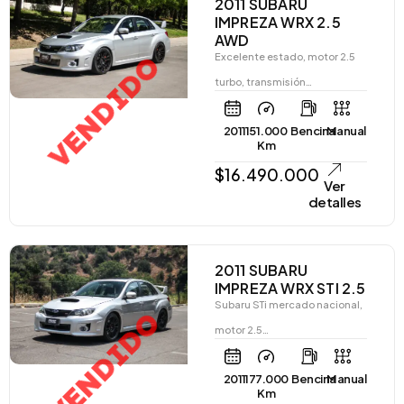
2011 SUBARU
IMPREZA WRX 2.5
AWD
VENDIDO
Excelente estado, motor 2.5
turbo, transmisión…
2011
151.000
Bencina
Manual
Km
$
16.490.000
Ver
detalles
2011 SUBARU
IMPREZA WRX STI 2.5
Subaru STi mercado nacional,
VENDIDO
motor 2.5…
2011
177.000
Bencina
Manual
Km