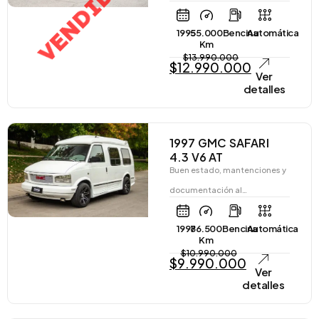
VENDIDO
1995
55.000
Bencina
Automática
Km
$
13.990.000
$
12.990.000
Ver
detalles
1997 GMC SAFARI
4.3 V6 AT
Buen estado, mantenciones y
documentación al…
1997
86.500
Bencina
Automática
Km
$
10.990.000
$
9.990.000
Ver
detalles