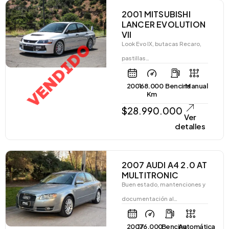
2001 MITSUBISHI
LANCER EVOLUTION
VII
VENDIDO
Look Evo IX, butacas Recaro,
pastillas…
2001
68.000
Bencina
Manual
Km
$
28.990.000
Ver
detalles
2007 AUDI A4 2.0 AT
MULTITRONIC
Buen estado, mantenciones y
documentación al…
2007
176.000
Bencina
Automática