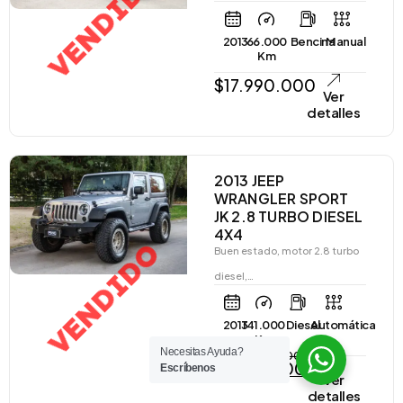
VENDIDO
2013
66.000
Bencina
Manual
Km
$
17.990.000
Ver
detalles
2013 JEEP
WRANGLER SPORT
JK 2.8 TURBO DIESEL
4X4
VENDIDO
Buen estado, motor 2.8 turbo
diesel,…
2013
141.000
Diesel
Automática
Km
Necesitas Ayuda?
$
21.990.000
$
19.990.000
Escríbenos
Ver
detalles