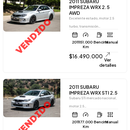
2011 SUBARU
IMPREZA WRX 2.5
AWD
VENDIDO
Excelente estado, motor 2.5
turbo, transmisión…
2011
151.000
Bencina
Manual
Km
$
16.490.000
Ver
detalles
2011 SUBARU
IMPREZA WRX STI 2.5
Subaru STi mercado nacional,
VENDIDO
motor 2.5…
2011
177.000
Bencina
Manual
Km