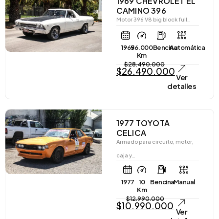
1969 CHEVROLET EL
CAMINO 396
Motor 396 V8 big block full…
1969
56.000
Bencina
Automática
Km
$
28.490.000
$
26.490.000
Ver
detalles
1977 TOYOTA
CELICA
Armado para circuito, motor,
caja y…
1977
10
Bencina
Manual
Km
$
12.990.000
$
10.990.000
Ver