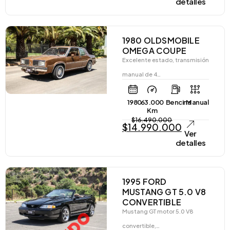
detalles
1980 OLDSMOBILE
OMEGA COUPE
Excelente estado, transmisión
manual de 4…
1980
63.000
Bencina
Manual
Km
$
16.490.000
$
14.990.000
Ver
detalles
1995 FORD
MUSTANG GT 5.0 V8
CONVERTIBLE
Mustang GT motor 5.0 V8
convertible,…