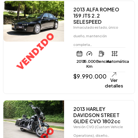
2013 ALFA ROMEO
159 JTS 2.2
SELESPEED
Inmaculado estado, único
VENDIDO
dueño, mantención
completa…
2013
15.000
Bencina
Automática
Km
$
9.990.000
Ver
detalles
2013 HARLEY
DAVIDSON STREET
GLIDE CVO 1802cc
Versión CVO (Custom Vehicle
Operations), diseño…