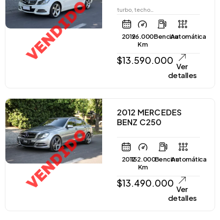
VENDIDO
turbo, techo…
2012
96.000
Bencina
Automática
Km
$
13.590.000
Ver
detalles
2012 MERCEDES
BENZ C250
VENDIDO
2012
152.000
Bencina
Automática
Km
$
13.490.000
Ver
detalles