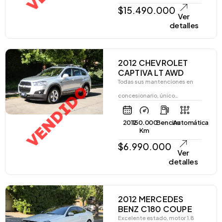
$
15.490.000
Ver
detalles
2012 CHEVROLET
CAPTIVA LT AWD
Todas sus mantenciones en
VENDIDO
concesionario, único…
2012
150.000
Bencina
Automática
Km
$
6.990.000
Ver
detalles
2012 MERCEDES
BENZ C180 COUPE
Excelente estado, motor 1.8