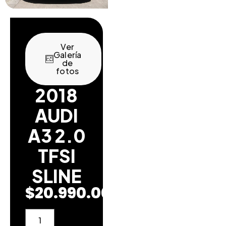
Ver
Galería
de
fotos
2018
AUDI
A3 2.0
TFSI
SLINE
$
20.990.000