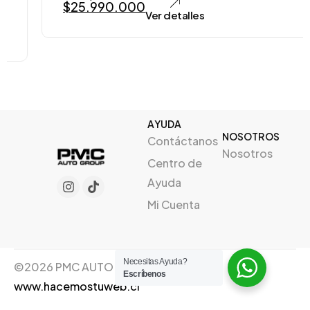
$
25.990.000
Ver detalles
AYUDA
NOSOTROS
Contáctanos
Nosotros
Centro de
Ayuda
Mi Cuenta
Necesitas Ayuda?
©2026 PMC AUTO GROUP, Creado por
Escríbenos
www.hacemostuweb.cl