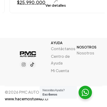
$
25.990.000
Ver detalles
AYUDA
NOSOTROS
Contáctanos
Nosotros
Centro de
Ayuda
Mi Cuenta
Necesitas Ayuda?
©2026 PMC AUTO GROUP, Creado por
Escríbenos
www.hacemostuweb.cl