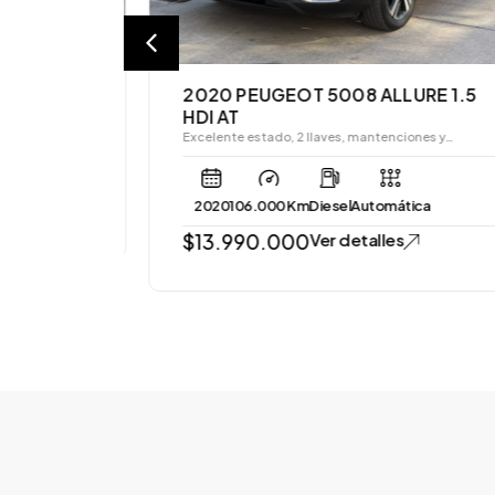
 MK7.5
,
2020 PEUGEOT 5008 ALLURE 1.5
HDI AT
Excelente estado, 2 llaves, mantenciones y…
a
2020
106.000 Km
Diesel
Automática
$
13.990.000
Ver detalles