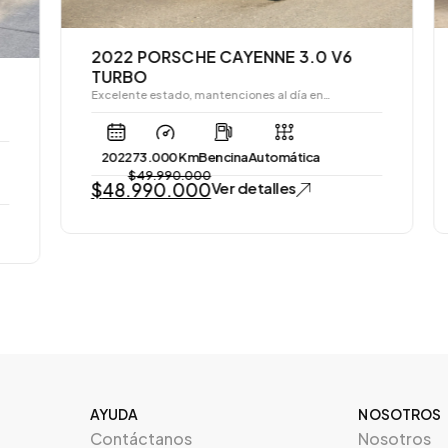
2022 PORSCHE CAYENNE 3.0 V6
TURBO
Excelente estado, mantenciones al día en…
2022
73.000 Km
Bencina
Automática
$
49.990.000
$
48.990.000
Ver detalles
AYUDA
NOSOTROS
Contáctanos
Nosotros