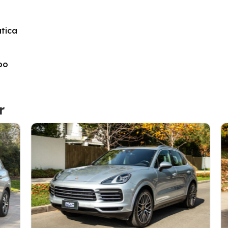
tica
bo
r