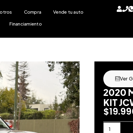
otros
Compra
Vende tu auto
Financiamiento
Ver G
2020 
KIT JC
$
19.9