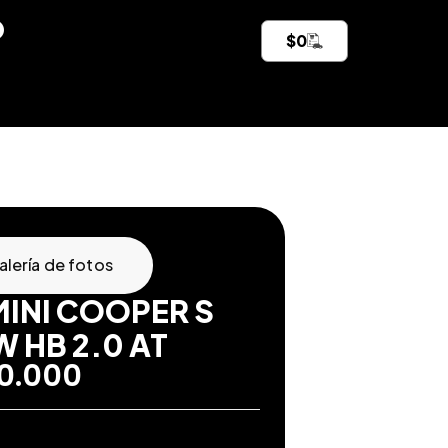
$
0
alería de fotos
MINI COOPER S
W HB 2.0 AT
90.000