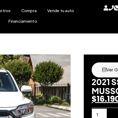
otros
Compra
Vende tu auto
Financiamiento
Ver G
2021 
MUSSO
$
16.19