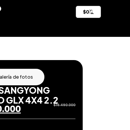
$
0
alería de fotos
SSANGYONG
 GLX 4X4 2.2
$
16.490.000
0.000