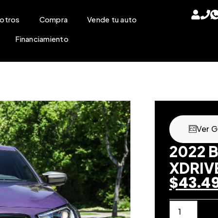
otros
Compra
Vende tu auto
Financiamiento
Ver G
2022 
XDRIV
$
43.4