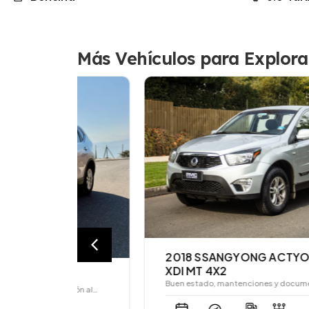
Más Vehículos para Explora
2018 SSANGYONG ACTYON SPORT
XDI MT 4X2
Buen estado, mantenciones y documentación al…
ación al…