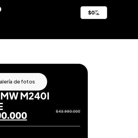
$
0
alería de fotos
BMW M240I
E
$
43.990.000
90.000