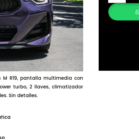
s M R19, pantalla multimedia con
wer turbo, 2 llaves, climatizador
s. Sin detalles.
tica
bo