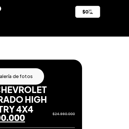
$
0
alería de fotos
CHEVROLET
RADO HIGH
RY 4X4
$
24.990.000
90.000