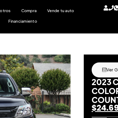
otros
Compra
Vende tu auto
Financiamiento
Ver G
2023 
COLO
COUNT
$
24.6