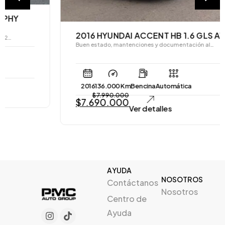
2016 HYUNDAI ACCENT HB 1.6 GLS AT
Buen estado, mantenciones y documentación al…
2016
136.000 Km
Bencina
Automática
$
7.990.000
$
7.690.000
Ver detalles
AYUDA
NOSOTROS
Contáctanos
Nosotros
Centro de
Ayuda