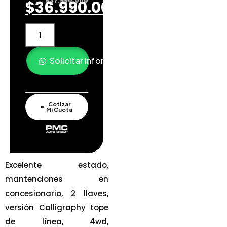
$
37.990.000
$
36.990.000
Solicitar información
Cotizar
Mi Cuota
Excelente estado,
mantenciones en
concesionario, 2 llaves,
versión Calligraphy tope
de línea, 4wd,