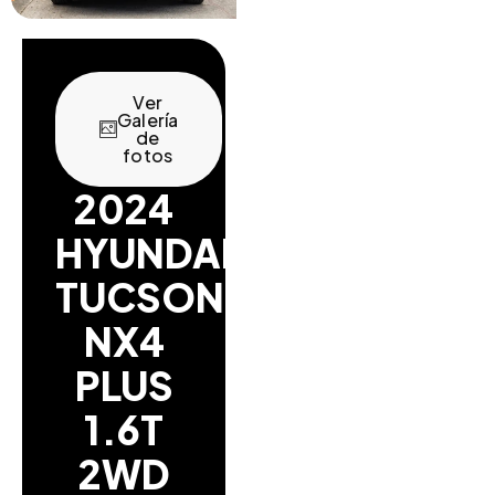
Ver
Galería
de
fotos
2024
HYUNDAI
TUCSON
NX4
PLUS
1.6T
2WD