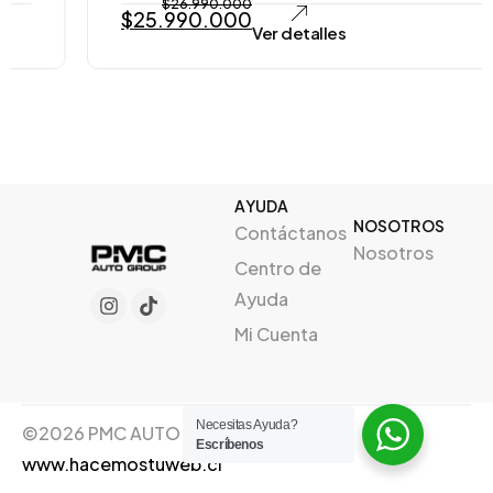
$
26.990.000
$
25.990.000
Ver detalles
AYUDA
NOSOTROS
Contáctanos
Nosotros
Centro de
Ayuda
Mi Cuenta
Necesitas Ayuda?
©2026 PMC AUTO GROUP, Creado por
Escríbenos
www.hacemostuweb.cl