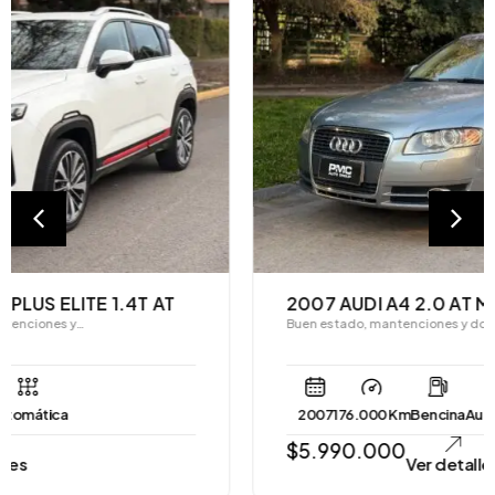
2007 AUDI A4 2.0 AT MULTITRONIC
Buen estado, mantenciones y documentación al…
2007
176.000 Km
Bencina
Automática
$
5.990.000
Ver detalles