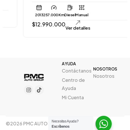
2013
257.000 Km
Diesel
Manual
$
12.990.000
Ver detalles
AYUDA
NOSOTROS
Contáctanos
Nosotros
Centro de
Ayuda
Mi Cuenta
Necesitas Ayuda?
©2026 PMC AUTO GROUP, Creado por
Escríbenos