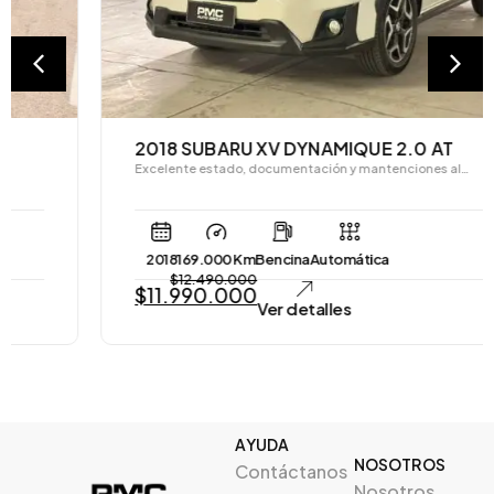
2018 SUBARU XV DYNAMIQUE 2.0 AT
Excelente estado, documentación y mantenciones al…
2018
169.000 Km
Bencina
Automática
$
12.490.000
$
11.990.000
Ver detalles
AYUDA
NOSOTROS
Contáctanos
Nosotros