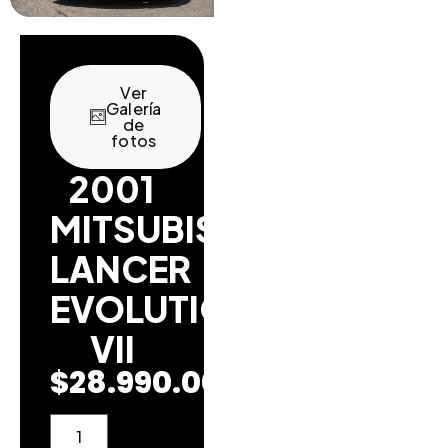
Ver
Galería
de
fotos
2001
MITSUBISHI
LANCER
EVOLUTION
VII
$
28.990.000