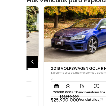
Más Vehículos para Explora
 COUPE
2018 VOLKSWAGEN GOLF R MK7
de 4…
Excelente estado, mantenciones y documentación
al…
2018
110.000 Km
Bencina
Automática
$
26.990.000
$
25.990.000
Ver detalles