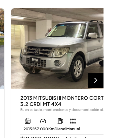
2013 MITSUBISHI MONTERO CORTO
2024 BY
3.2 CRDI MT 4X4
Excelente e
Buen estado, mantenciones y documentación al…
al…
2013
257.000 Km
Diesel
Manual
2024
26.