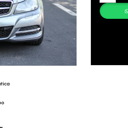
tica
bo