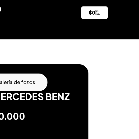
$
0
alería de fotos
MERCEDES BENZ
90.000