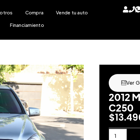
otros
Compra
Vende tu auto
Financiamiento
Ver G
2012 
C250
$
13.4