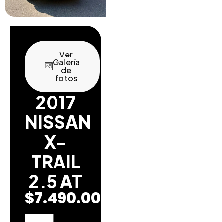
Ver
Galería
de
fotos
2017
NISSAN
X-
TRAIL
2.5 AT
$
7.490.000