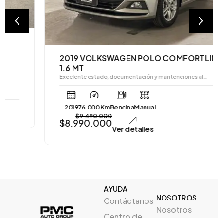
2019 VOLKSWAGEN POLO COMFORTLINE
1.6 MT
Excelente estado, documentación y mantenciones al…
2019
76.000 Km
Bencina
Manual
$
9.490.000
$
8.990.000
Ver detalles
AYUDA
NOSOTROS
Contáctanos
Nosotros
Centro de