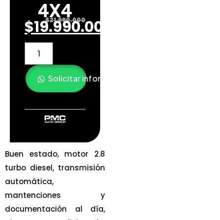
4X4
$
21.990.000
$
19.990.000
Solicitar información
Buen estado, motor 2.8
turbo diesel, transmisión
automática,
mantenciones y
documentación al día,