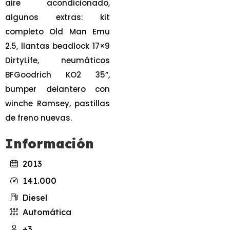
aire acondicionado,
algunos extras: kit
completo Old Man Emu
2.5, llantas beadlock 17×9
DirtyLife, neumáticos
BFGoodrich KO2 35”,
bumper delantero con
winche Ramsey, pastillas
de freno nuevas.
Información
2013
141.000
Diesel
Automática
+3