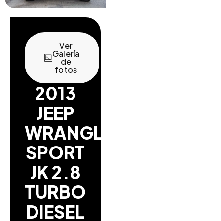
Ver
Galería
de
fotos
2013
JEEP
WRANGLER
SPORT
JK 2.8
TURBO
DIESEL