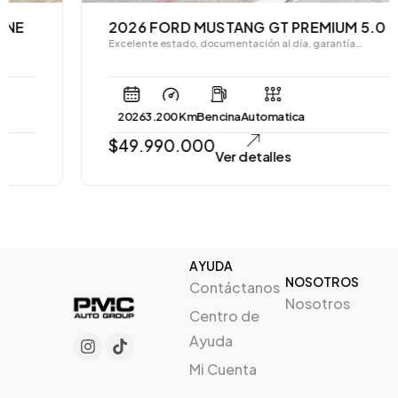
2026 FORD MUSTANG GT PREMIUM 5.0 AT
Excelente estado, documentación al día, garantía…
2026
3.200 Km
Bencina
Automatica
$
49.990.000
Ver detalles
AYUDA
NOSOTROS
Contáctanos
Nosotros
Centro de
Ayuda
Mi Cuenta