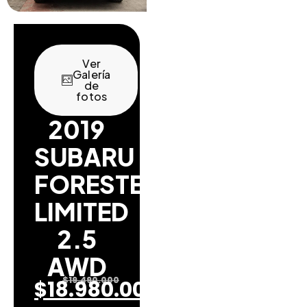
Ver
Galería
de
fotos
2019
SUBARU
FORESTER
LIMITED
2.5
AWD
$
19.490.000
$
18.980.000