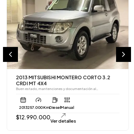
2013 MITSUBISHI MONTERO CORTO 3.2
CRDI MT 4X4
Buen estado, mantenciones y documentación al…
2013
257.000 Km
Diesel
Manual
$
12.990.000
Ver detalles