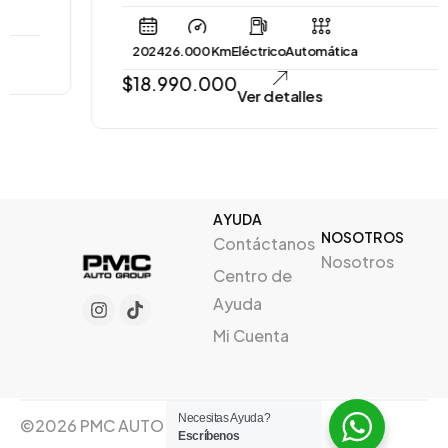
2024
26.000 Km
Eléctrico
Automática
$
18.990.000
Ver detalles
AYUDA
NOSOTROS
Contáctanos
Nosotros
Centro de
Ayuda
Mi Cuenta
Necesitas Ayuda?
©2026 PMC AUTO GROUP, Creado por
Escríbenos