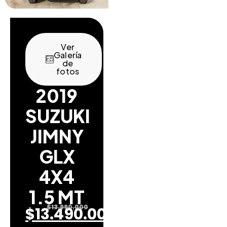
Ver
Galería
de
fotos
2019
SUZUKI
JIMNY
GLX
4X4
1.5 MT
$
13.990.000
$
13.490.000