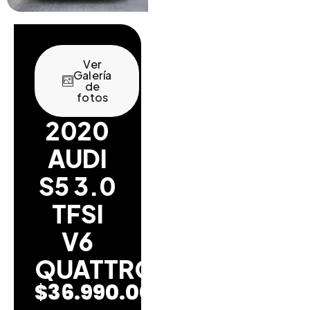
Ver
Galería
de
fotos
2020
AUDI
S5 3.0
TFSI
V6
QUATTRO
$
36.990.000