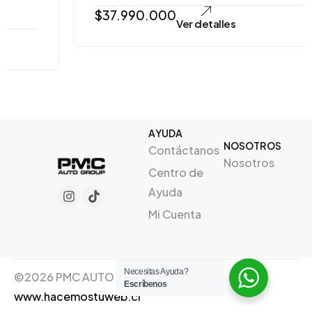
$
37.990.000
Ver detalles
AYUDA
NOSOTROS
Contáctanos
Nosotros
Centro de
Ayuda
Mi Cuenta
Necesitas Ayuda?
©2026 PMC AUTO GROUP, Creado por
Escríbenos
www.hacemostuweb.cl