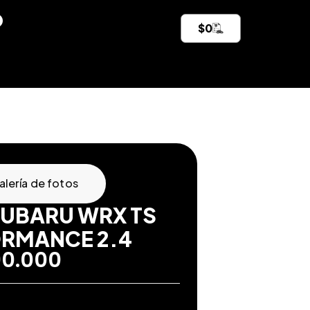
$
0
alería de fotos
SUBARU WRX TS
RMANCE 2.4
90.000