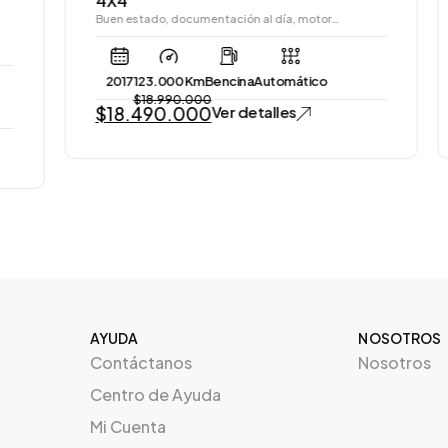
4X4
Buen estado, documentación al día, motor…
2017
123.000 Km
Bencina
Automático
$
18.990.000
$
18.490.000
Ver detalles
AYUDA
NOSOTROS
Contáctanos
Nosotros
Centro de Ayuda
Mi Cuenta