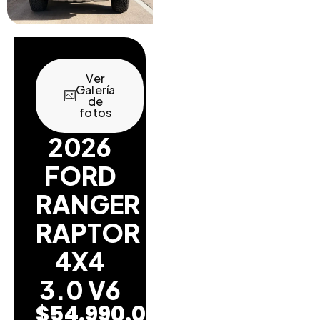
Ver
Galería
de
fotos
2026
FORD
RANGER
RAPTOR
4X4
3.0 V6
$
54.990.000