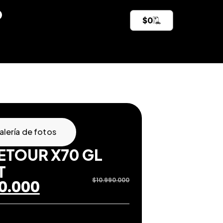
$
0
alería de fotos
JETOUR X70 GL
T
$
10.990.000
0.000