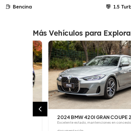
Bencina
1.5 Tur
Más Vehículos para Explora
 MK7
2024 BMW 420I GRAN COUPE 2.0T
cumentación
Excelente estado, mantenciones en concesionario,
documentación…