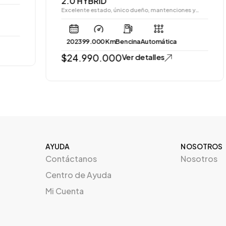
2.0 HYBRID
Excelente estado, único dueño, mantenciones y…
2023
99.000 Km
Bencina
Automática
$
24.990.000
Ver detalles
AYUDA
NOSOTROS
Contáctanos
Nosotros
Centro de Ayuda
Mi Cuenta