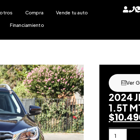
otros
Compra
Vende tu auto
Financiamiento
Ver G
2024 
1.5T M
$
10.49