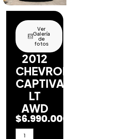
Ver
Galería
de
fotos
2012
CHEVROLET
CAPTIVA
LT
AWD
$
6.990.000