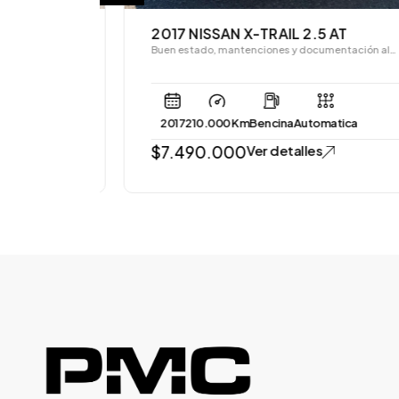
O LT
2017 NISSAN X-TRAIL 2.5 AT
Buen estado, mantenciones y documentación al…
es y…
ca
2017
210.000 Km
Bencina
Automatica
$
7.490.000
Ver detalles