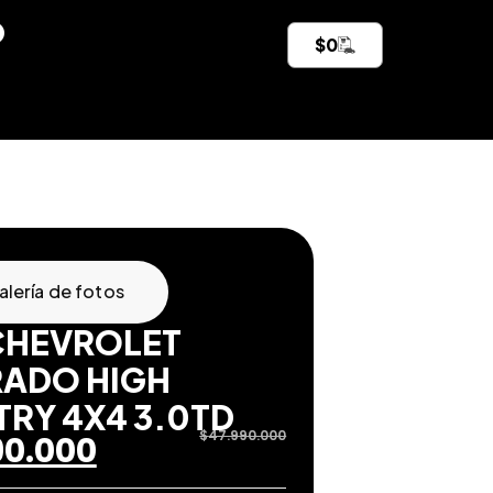
$
0
alería de fotos
CHEVROLET
RADO HIGH
RY 4X4 3.0TD
$
47.990.000
90.000