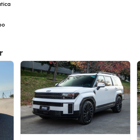
tica
bo
r