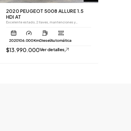
1977 TO
Armado para 
2020 PEUGEOT 5008 ALLURE 1.5
HDI AT
Excelente estado, 2 llaves, mantenciones y…
1977
10 K
$
12.
$
10.99
2020
106.000 Km
Diesel
Automática
$
13.990.000
Ver detalles