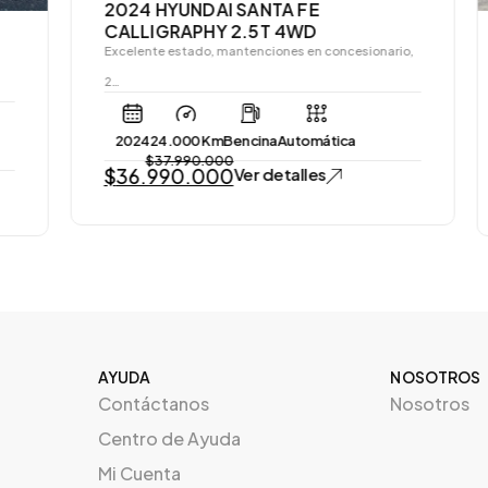
2024 HYUNDAI SANTA FE
CALLIGRAPHY 2.5T 4WD
Excelente estado, mantenciones en concesionario,
2…
2024
24.000 Km
Bencina
Automática
$
37.990.000
$
36.990.000
Ver detalles
AYUDA
NOSOTROS
Contáctanos
Nosotros
Centro de Ayuda
Mi Cuenta